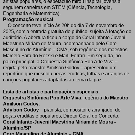
artistas populares, o espetáculo mirou inspirar jovens a
seguirem carreiras em STEM (Ciência, Tecnologia,
Engenharia e Matemática).
Programação musical
O concerto teve início às 20h do dia 7 de novembro de
2025, com a entrada gratuita do público, sujeita à lotação do
auditório. A abertura ficou a cargo do Coral Infanto-Juvenil
Maestrina Miriam de Moura, acompanhado pelo Coro
Masculino de Alumínio – CMA, sob regência dos maestros
Marcelo Faraldo Recski e Marli Ferrari. Em seguida, no
palco principal, a Orquestra Sinfônica Pop Arte Viva –
regida pelo maestro Amilson Godoy – apresentou um
repertório que mesclou peças eruditas, trilhas e arranjos de
canções populares adaptadas ao tema da paz.
Lista de artistas e participações especiais:
Orquestra Sinfônica Pop Arte Viva
, regência do
Maestro
Amilson Godoy
.
Adylson Godoy
– pianista, compositor e arranjador de
peças eruditas e populares, Diretor Geral do Concerto.
Coral Infanto-Juvenil Maestrina Miriam de Moura -
Alumínio/SP
Coro Masculino de Alumínio – CMA