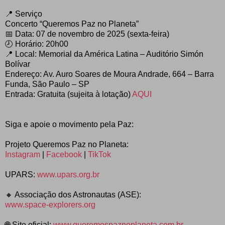
📍 Serviço
Concerto “Queremos Paz no Planeta”
📅 Data: 07 de novembro de 2025 (sexta-feira)
🕗 Horário: 20h00
📍 Local: Memorial da América Latina – Auditório Simón
Bolívar
Endereço: Av. Auro Soares de Moura Andrade, 664 – Barra
Funda, São Paulo – SP
Entrada: Gratuita (sujeita à lotação)
AQUI
Siga e apoie o movimento pela Paz:
Projeto Queremos Paz no Planeta:
Instagram
|
Facebook
|
TikTok
UPARS:
www.upars.org.br
🔸 Associação dos Astronautas (ASE):
www.space-explorers.org
🌐 Site oficial:
www.queremospaznoplaneta.com.br