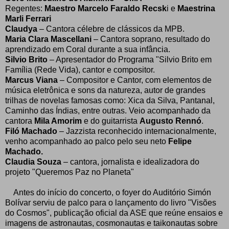
Regentes:
Maestro Marcelo Faraldo Recsk
i e
Maestrina
Marli Ferrari
Claudya
– Cantora célebre de clássicos da MPB.
Maria Clara Mascellani
– Cantora soprano, resultado do
aprendizado em Coral durante a sua infância.
Silvio Brito
– Apresentador do Programa "Silvio Brito em
Família (Rede Vida), cantor e compositor.
Marcus Viana
– Compositor e Cantor, com elementos de
música eletrônica e sons da natureza, autor de grandes
trilhas de novelas famosas como: Xica da Silva, Pantanal,
Caminho das Índias, entre outras. Veio acompanhado da
cantora
Mila Amorim
e do guitarrista
Augusto Rennó
.
Filó Machado
– Jazzista reconhecido internacionalmente,
venho acompanhado ao palco pelo seu neto
Felipe
Machado.
Claudia Souza
– cantora, jornalista e idealizadora do
projeto "Queremos Paz no Planeta"
Antes do início do concerto, o foyer do Auditório Simón
Bolívar serviu de palco para o lançamento do livro "Visões
do Cosmos", publicação oficial da ASE que reúne ensaios e
imagens de astronautas, cosmonautas e taikonautas sobre