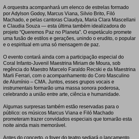
A orquestra acompanhará um elenco de estrelas formado
por Adylson Godoy, Marcus Viana, Silvio Brito, Filó
Machado, e pelas cantoras Claudya, Maria Clara Mascellani
e Claudia Souza — esta última também idealizadora do
projeto “Queremos Paz no Planeta”. O espetáculo promete
uma fusão de estilos e gerações, unindo o erudito, o popular
e o espiritual em uma só mensagem de paz.
O evento contará ainda com a participação especial do
Coral Infanto-Juvenil Maestrina Miriam de Moura, sob
regência do Maestro Marcelo Faraldo Recski e da Maestrina
Marli Ferrari, com o acompanhamento do Coro Masculino
de Alumínio – CMA. Juntos, esses grupos vocais e
instrumentais formarão uma massa sonora poderosa,
celebrando a união entre arte, ciência e humanidade.
Algumas surpresas também estão reservadas para o
público: os músicos Marcus Viana e Filó Machado
prometeram trazer convidados especiais que tornarão esta
noite ainda mais memorável.
Antes do concerto, o foyer do teatro sediará o lançamento