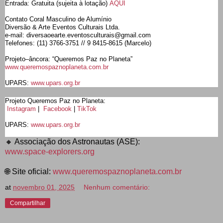
Entrada: Gratuita (sujeita à lotação)
AQUI
Contato Coral Masculino de Alumínio
Diversão & Arte Eventos Culturais Ltda.
e-mail: diversaoearte.eventosculturais@gmail.com
Telefones: (11) 3766-3751 // 9 8415-8615 (Marcelo)
Projeto–âncora: “Queremos Paz no Planeta”
www.queremospaznoplaneta.com.br
UPARS:
www.upars.org.br
Projeto Queremos Paz no Planeta:
Instagram
|
Facebook
|
TikTok
UPARS:
www.upars.org.br
🔸 Associação dos Astronautas (ASE):
www.space-explorers.org
🌐 Site oficial:
www.queremospaznoplaneta.com.br
at
novembro 01, 2025
Nenhum comentário:
Compartilhar