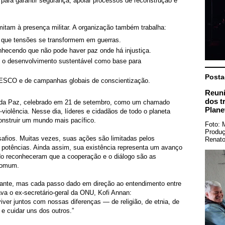
 para garantir segurança, apoiar processos de reconstrução e
itam à presença militar. A organização também trabalha:
r que tensões se transformem em guerras.
hecendo que não pode haver paz onde há injustiça.
o o desenvolvimento sustentável como base para
Posta
ESCO e de campanhas globais de conscientização.
Reuni
dos t
l da Paz, celebrado em 21 de setembro, como um chamado
Plane
-violência. Nesse dia, líderes e cidadãos de todo o planeta
nstruir um mundo mais pacífico.
Foto: 
Produç
safios. Muitas vezes, suas ações são limitadas pelos
Renato 
 potências. Ainda assim, sua existência representa um avanço
ndo reconheceram que a cooperação e o diálogo são as
 comum.
tante, mas cada passo dado em direção ao entendimento entre
va o ex-secretário-geral da ONU, Kofi Annan:
iver juntos com nossas diferenças — de religião, de etnia, de
 e cuidar uns dos outros.”