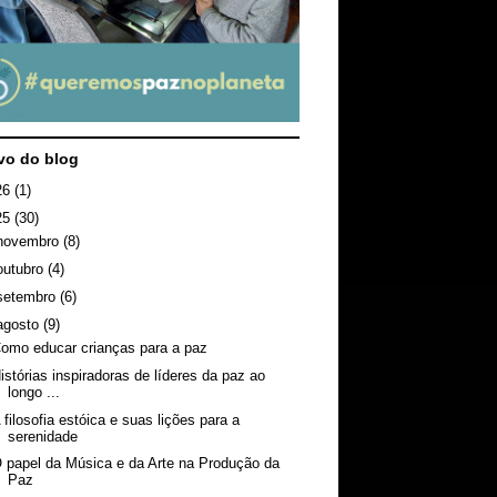
vo do blog
26
(1)
25
(30)
novembro
(8)
outubro
(4)
setembro
(6)
agosto
(9)
omo educar crianças para a paz
istórias inspiradoras de líderes da paz ao
longo ...
 filosofia estóica e suas lições para a
serenidade
 papel da Música e da Arte na Produção da
Paz