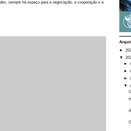
ades, sempre há espaço para a negociação, a cooperação e a
Arqui
►
20
▼
20
►
►
►
▼
C
H
A
O