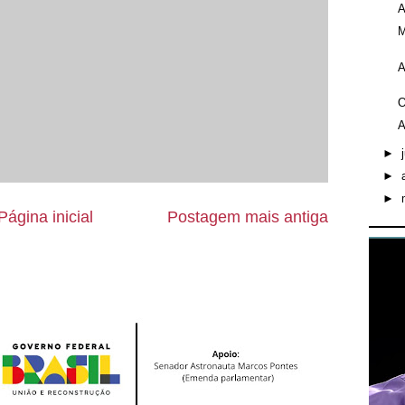
A
M
A
O
A
►
►
►
Página inicial
Postagem mais antiga