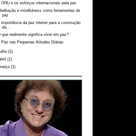
 ONU e os esforços internacionais pela paz
editação e mindfulness como ferramentas de
paz
 importância da paz interior para a construção
da...
 que realmente significa viver em paz?
 Paz nas Pequenas Atitudes Diárias
julho
(1)
abril
(1)
março
(1)