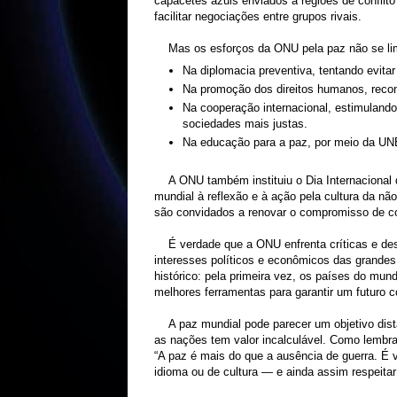
capacetes azuis enviados a regiões de conflito
facilitar negociações entre grupos rivais.
Mas os esforços da ONU pela paz não se lim
Na diplomacia preventiva, tentando evita
Na promoção dos direitos humanos, recon
Na cooperação internacional, estimuland
sociedades mais justas.
Na educação para a paz, por meio da UN
A ONU também instituiu o Dia Internaciona
mundial à reflexão e à ação pela cultura da não
são convidados a renovar o compromisso de co
É verdade que a ONU enfrenta críticas e de
interesses políticos e econômicos das grandes
histórico: pela primeira vez, os países do mu
melhores ferramentas para garantir um futuro
A paz mundial pode parecer um objetivo dis
as nações tem valor incalculável. Como lembra
“A paz é mais do que a ausência de guerra. É v
idioma ou de cultura — e ainda assim respeitar