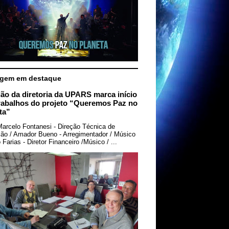
gem em destaque
ão da diretoria da UPARS marca início
rabalhos do projeto “Queremos Paz no
ta”
Marcelo Fontanesi - Direção Técnica de
ão / Amador Bueno - Arregimentador / Músico
Farias - Diretor Financeiro /Músico / ...